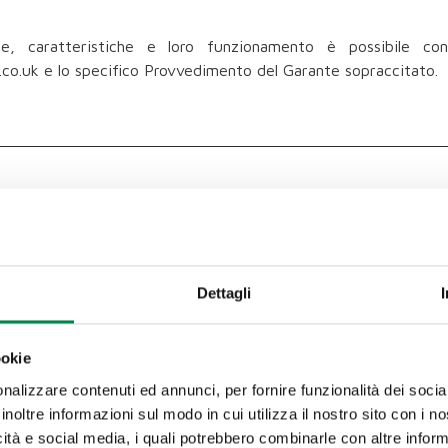
e, caratteristiche e loro funzionamento è possibile consu
co.uk e lo specifico Provvedimento del Garante sopraccitato.
la visualizzazione del Popup per il Cookie Consent. Ha scadenza
e nativo di PHP e consente ai siti Web di memorizzare dati su
ilire una sessione utente e per comunicare i dati sullo stato
Dettagli
e di sessione. Poiché il cookie PHPSESSID non ha una scad
ookie
 per permettere l’analisi dei dati di accesso al sito da part
ies relativi alla piattaforma di web anal
nalizzare contenuti ed annunci, per fornire funzionalità dei socia
ics/learn/privacy.html?hl=it
)
inoltre informazioni sul modo in cui utilizza il nostro sito con i 
icità e social media, i quali potrebbero combinarle con altre inform