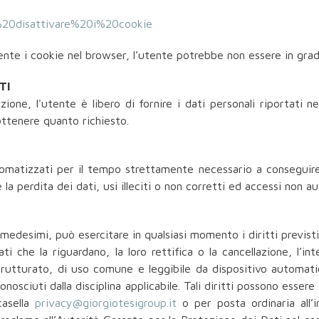
e%20disattivare%20i%20cookie
te i cookie nel browser, l’utente potrebbe non essere in grado 
TI
one, l'utente è libero di fornire i dati personali riportati ne
ottenere quanto richiesto.
tomatizzati per il tempo strettamente necessario a conseguire g
a perdita dei dati, usi illeciti o non corretti ed accessi non au
medesimi, può esercitare in qualsiasi momento i diritti previsti
ati che la riguardano, la loro rettifica o la cancellazione, l’in
rutturato, di uso comune e leggibile da dispositivo automatico
iconosciuti dalla disciplina applicabile. Tali diritti possono esse
casella
privacy@giorgiotesigroup.it
o per posta ordinaria all’in