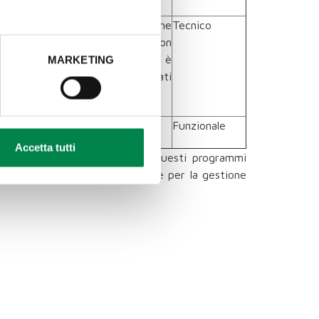
ono generalmente utilizzato come
Tecnico
te, ma in molti casi potrebbe non
a. Nella maggior parte dei casi è
MARKETING
catore casuale piuttosto che dati
 amministrazione di Typo3.
Funzionale
Accetta tutti
del proprio browser. Di norma questi programmi
ser, presenta procedure diverse per la gestione