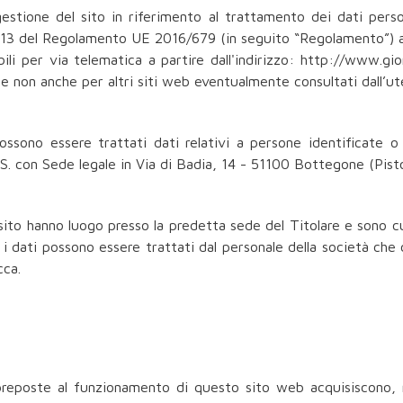
estione del sito in riferimento al trattamento dei dati person
t. 13 del Regolamento UE 2016/679 (in seguito “Regolamento”) a
ili per via telematica a partire dall'indirizzo: http://www.gio
S e non anche per altri siti web eventualmente consultati dall’ut
ssono essere trattati dati relativi a persone identificate o i
.S. con Sede legale in Via di Badia, 14 - 51100 Bottegone (Pisto
 sito hanno luogo presso la predetta sede del Titolare e sono 
, i dati possono essere trattati dal personale della società che
cca.
preposte al funzionamento di questo sito web acquisiscono, ne