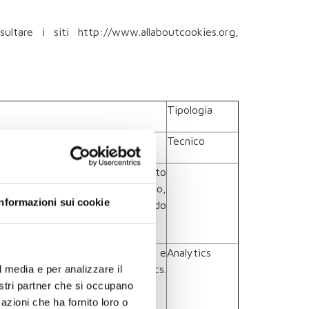
ltare i siti http://www.allaboutcookies.org,
Tipologia
 un anno dalla sua creazione.
Tecnico
llo stato della sessione. Nel sito
 attraverso un cookie temporaneo,
Informazioni sui cookie
enza temporale, scompare quando
e degli utenti, in forma anonima e
Analytics
ytics Google Anaytics.
l media e per analizzare il
nostri partner che si occupano
azioni che ha fornito loro o