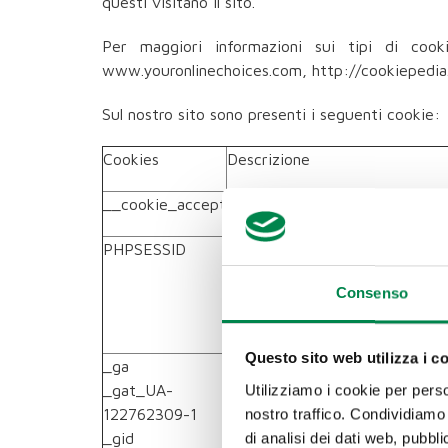
questi visitano il sito.
Per maggiori informazioni sui tipi di cooki
www.youronlinechoices.com, http://cookiepedia.
Sul nostro sito sono presenti i seguenti cookie:
Cookies
Descrizione
__cookie_accept
Il cookie è creato per gestire 
PHPSESSID
Il cookie PHPSESSID è un cooki
Web viene utilizzato per stab
Consenso
comunemente denominato cooki
si chiude il client.
Questo sito web utilizza i c
_ga
Questi cookies sono utilizzati
_gat_UA-
aggregata. Sono cook
Utilizziamo i cookie per perso
122762309-1
(
https://www.google.com/analyt
nostro traffico. Condividiamo 
_gid
di analisi dei dati web, pubbl