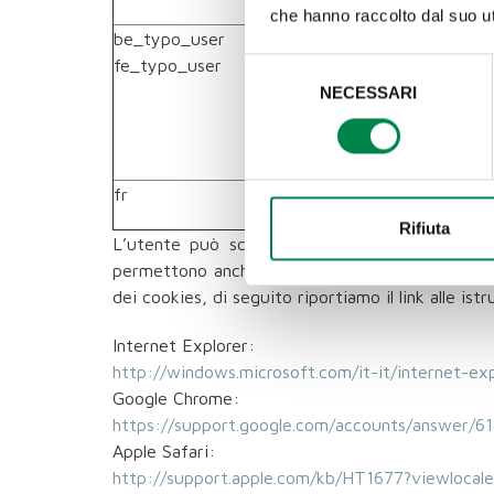
che hanno raccolto dal suo uti
be_typo_user
Questo nome di cookie è asso
fe_typo_user
identificatore di sessione ute
Selezione
essere effettivamente necessar
NECESSARI
del
impostato per essere distrutt
consenso
utente specifici. ‘be_typo_user
fr
Cookie creato da Facebook per
Rifiuta
L’utente può scegliere se cancellare, o blocc
permettono anche, con apposita opzione, di blo
dei cookies, di seguito riportiamo il link alle istr
Internet Explorer:
http://windows.microsoft.com/it-it/internet-ex
Google Chrome:
https://support.google.com/accounts/answer/61
Apple Safari:
http://support.apple.com/kb/HT1677?viewlocale