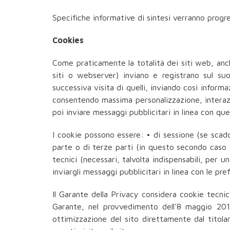
Specifiche informative di sintesi verranno progre
Cookies
Come praticamente la totalità dei siti web, anche 
siti o webserver) inviano e registrano sul suo
successiva visita di quelli, inviando così infor
consentendo massima personalizzazione, interazio
poi inviare messaggi pubblicitari in linea con quel
I cookie possono essere: • di sessione (se scado
parte o di terze parti (in questo secondo caso 
tecnici (necessari, talvolta indispensabili, per u
inviargli messaggi pubblicitari in linea con le p
Il Garante della Privacy considera cookie tecnici 
Garante, nel provvedimento dell'8 maggio 2014,
ottimizzazione del sito direttamente dal titol