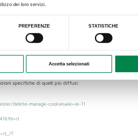
lizzo dei loro servizi.
ciato al sistema di gestione dei contenuti web Typo3. Veng
nte per consentire l'archiviazione delle preferenze dell'uten
io in quanto può essere impostato di default dalla piattaform
PREFERENZE
STATISTICHE
o alla fine di una sessione del browser. Contiene un identifi
’ è creato soltanto se un utente ha fatto l’accesso all’area di
 permettere il funzionamento dei propri widget
Accetta selezionati
are, taluni (o tutti) i cookie attraverso la configurazione 
ccare specificatamente i cookie di terze parti. Ciascun brow
uzioni specifiche di quelli più diffusi:
plorer/delete-manage-cookies#ie=ie-11
416?hl=it
=it_IT