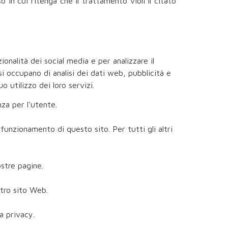
 in cui ritenga che il trattamento violi il citato
onalità dei social media e per analizzare il
 si occupano di analisi dei dati web, pubblicità e
 utilizzo dei loro servizi.
nza per l'utente.
unzionamento di questo sito. Per tutti gli altri
ostre pagine.
stro sito Web.
a privacy.