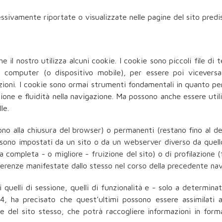
ssivamente riportate o visualizzate nelle pagine del sito predisp
il nostro utilizza alcuni cookie. I cookie sono piccoli file di te
 computer (o dispositivo mobile), per essere poi viceversa r
mazioni. I cookie sono ormai strumenti fondamentali in quanto pe
ne e fluidità nella navigazione. Ma possono anche essere utili
le.
no alla chiusura del browser) o permanenti (restano fino al de
sono impostati da un sito o da un webserver diverso da quell
na completa - o migliore - fruizione del sito) o di profilazione (f
referenze manifestate dallo stesso nel corso della precedente nav
quelli di sessione, quelli di funzionalità e - solo a determinate 
 ha precisato che quest’ultimi possono essere assimilati ai 
are del sito stesso, che potrà raccogliere informazioni in fo