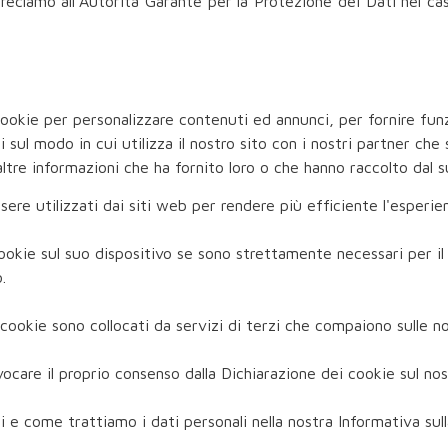
reclamo all’Autorità Garante per la Protezione dei Dati nel caso
cookie per personalizzare contenuti ed annunci, per fornire funzi
 sul modo in cui utilizza il nostro sito con i nostri partner che
tre informazioni che ha fornito loro o che hanno raccolto dal suo
sere utilizzati dai siti web per rendere più efficiente l'esperie
ie sul suo dispositivo se sono strettamente necessari per il f
.
i cookie sono collocati da servizi di terzi che compaiono sulle n
ocare il proprio consenso dalla Dichiarazione dei cookie sul no
 e come trattiamo i dati personali nella nostra Informativa sull