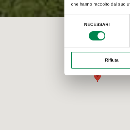
che hanno raccolto dal suo uti
Selezione
NECESSARI
del
consenso
Rifiuta