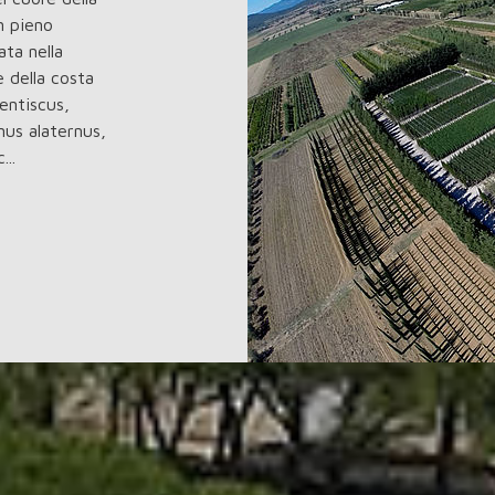
n pieno
ata nella
 della costa
entiscus,
nus alaternus,
..