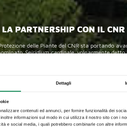
LA PARTNERSHIP CON IL CNR
la Protezione delle Piante del CNR sta portando ava
denominato
Seiridium cardinale
, volgarmente detto "
i cui la Giorgio Tesi Group ha la coesclusiva a li
tà, dalle piante giovani agli esemplari di oltre 10
e nella sede di Pistoia.
Dettagli
ookie
nalizzare contenuti ed annunci, per fornire funzionalità dei socia
inoltre informazioni sul modo in cui utilizza il nostro sito con i 
icità e social media, i quali potrebbero combinarle con altre inform