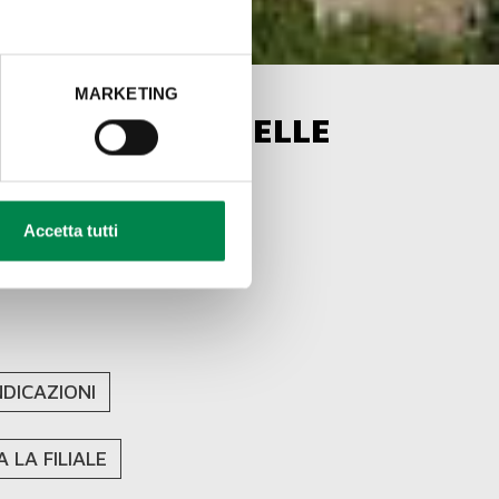
MARKETING
LE DI TERZO ROSELLE
el Terzo
(GR), Italia
Accetta tutti
39) 0564 401091
eto@giorgiotesigroup.it
NDICAZIONI
 LA FILIALE