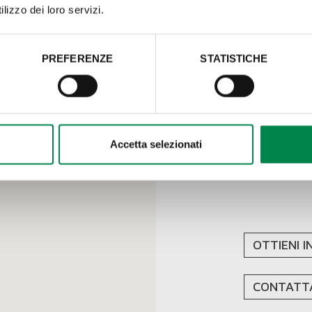
lizzo dei loro servizi.
PREFERENZE
STATISTICHE
FILIA
Loc. Casoni d
58100 Roselle 
Accetta selezionati
tel. e fax (+
E-mail: gross
OTTIENI I
CONTATTA