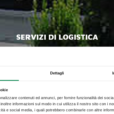
SERVIZI DI LOGISTICA
PAGE
con partenze fisse settimanali in ogni period
continuo senza stock di magazzino. Non solo:
SPED
della
GRANDE DISTRIBUZIONE
(garden, center, gro
necessitano di dati di consegna garantite.
Dettagli
ookie
nalizzare contenuti ed annunci, per fornire funzionalità dei socia
inoltre informazioni sul modo in cui utilizza il nostro sito con i 
icità e social media, i quali potrebbero combinarle con altre inform