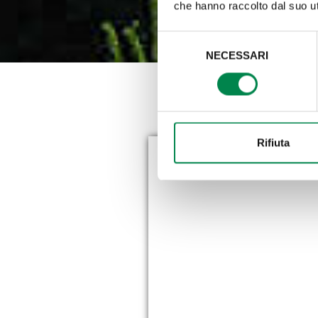
che hanno raccolto dal suo uti
Selezione
NECESSARI
del
consenso
LOGIST
Rifiuta