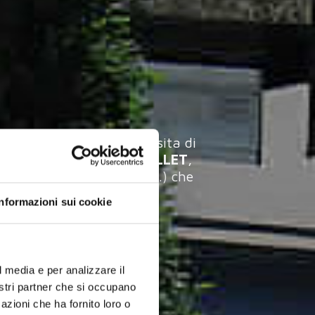
o dell'anno per chi necessita di
IZIONI SU CC E BOX PALLET
,
ssisti, supermercati ecc...) che
Informazioni sui cookie
l media e per analizzare il
nostri partner che si occupano
azioni che ha fornito loro o