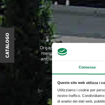
CATALOGO
Organizziamo
CAMION GROU
merce fresca a rifornimento 
anche su misura, per i clienti 
Consenso
Questo sito web utilizza i c
Utilizziamo i cookie per perso
nostro traffico. Condividiamo 
di analisi dei dati web, pubbl